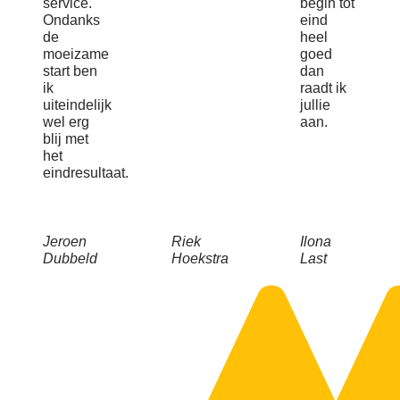
service.
begin tot
Ondanks
eind
de
heel
moeizame
goed
start ben
dan
ik
raadt ik
uiteindelijk
jullie
wel erg
aan.
blij met
het
eindresultaat.
Jeroen
Riek
Ilona
Dubbeld
Hoekstra
Last