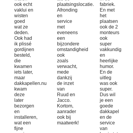
ook echt
plaatsingslocatie.
fabriek.
vaklui en
Afronding
En met
wisten
en
het
goed
service
plaatsen
wat ze
met
ook de 2
deden.
eveneens
monteurs
Ook had
een
ook
ik plissé
bijzondere
super
gordijnen
omstandigheid
vakkundig
besteld,
ook
en
die
zoals
heerlijke
kwamen
verwacht,
humor.
iets later,
mede
En de
maar
dankzij
uitleg
dakkapellen.nu
de inzet
was ook
kwam
van
super.
deze
Ruud en
Dus wil
later
Jacco.
je een
bezorgen
Kortom,
goede
en
aanrader
dakkapel
installeren,
ook bij
en de
wat een
maatwerk!
service
fijne
van