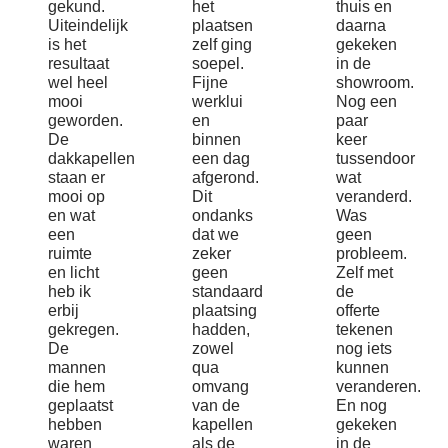
gekund.
het
thuis en
Uiteindelijk
plaatsen
daarna
is het
zelf ging
gekeken
resultaat
soepel.
in de
wel heel
Fijne
showroom.
mooi
werklui
Nog een
geworden.
en
paar
De
binnen
keer
dakkapellen
een dag
tussendoor
staan er
afgerond.
wat
mooi op
Dit
veranderd.
en wat
ondanks
Was
een
dat we
geen
ruimte
zeker
probleem.
en licht
geen
Zelf met
heb ik
standaard
de
erbij
plaatsing
offerte
gekregen.
hadden,
tekenen
De
zowel
nog iets
mannen
qua
kunnen
die hem
omvang
veranderen.
geplaatst
van de
En nog
hebben
kapellen
gekeken
waren
als de
in de