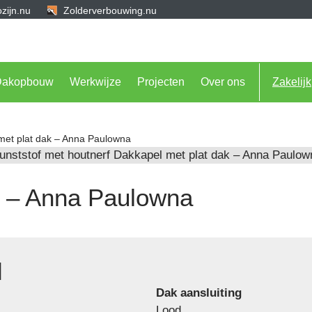
zijn.nu
Zolderverbouwing.nu
Dakopbouw
Werkwijze
Projecten
Over ons
Zakelijk
et plat dak – Anna Paulowna
k – Anna Paulowna
l
Dak aansluiting
Lood