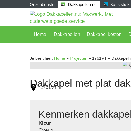
Onze diensten:
Dakkapellen.nu
Kunststofko
Home
Dakkapellen
Dakkapel kosten
Je bent hier:
Home
»
Projecten
»
1761VT – Dakkapel m
Dakkapel met plat da
1761VT
Kenmerken dakkape
Kleur
Overig