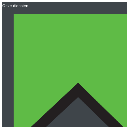
Ga
Onze diensten:
naar
de
inhoud