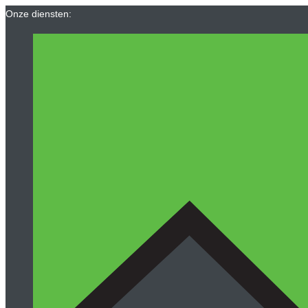
Ga
Onze diensten:
naar
de
inhoud