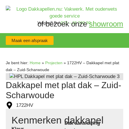
of bezoek onze
showroom
Vragen?
Bel
072 – 26 000 90
Maak een afspraak
Je bent hier:
Home
»
Projecten
»
1722HV – Dakkapel met plat
dak – Zuid-Scharwoude
Dakkapel met plat dak – Zuid-
Scharwoude
1722HV
Kenmerken dakkapel
Dak aansluiting
Kleur