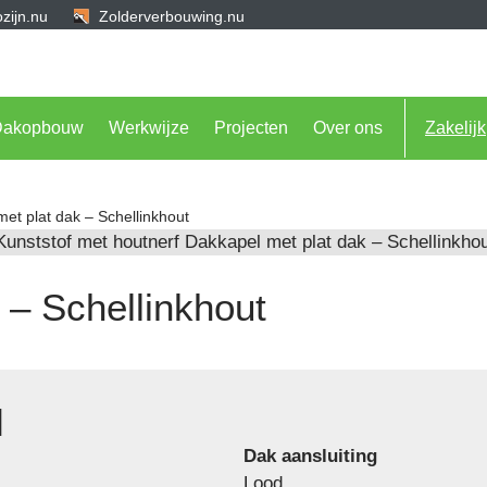
zijn.nu
Zolderverbouwing.nu
Dakopbouw
Werkwijze
Projecten
Over ons
Zakelijk
et plat dak – Schellinkhout
 – Schellinkhout
l
Dak aansluiting
Lood