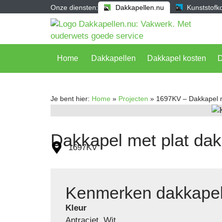
Onze diensten:
Dakkapellen.nu
Kunststofko
Home
Dakkapellen
Dakkapel kosten
Je bent hier:
Home
»
Projecten
»
1697KV – Dakkapel m
Dakkapel met plat dak
1697KV
Kenmerken dakkape
Kleur
Antraciet, Wit