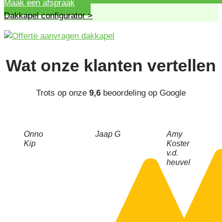
Maak een afspraak
Dakkapel configurator >
Wat onze
klanten
vertellen
Trots op onze
9,6
beoordeling op Google
Onno
Jaap G
Amy
Kip
Koster
v.d.
heuvel