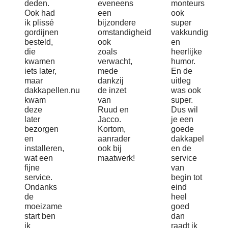
deden.
eveneens
monteurs
Ook had
een
ook
ik plissé
bijzondere
super
gordijnen
omstandigheid
vakkundig
besteld,
ook
en
die
zoals
heerlijke
kwamen
verwacht,
humor.
iets later,
mede
En de
maar
dankzij
uitleg
dakkapellen.nu
de inzet
was ook
kwam
van
super.
deze
Ruud en
Dus wil
later
Jacco.
je een
bezorgen
Kortom,
goede
en
aanrader
dakkapel
installeren,
ook bij
en de
wat een
maatwerk!
service
fijne
van
service.
begin tot
Ondanks
eind
de
heel
moeizame
goed
start ben
dan
ik
raadt ik