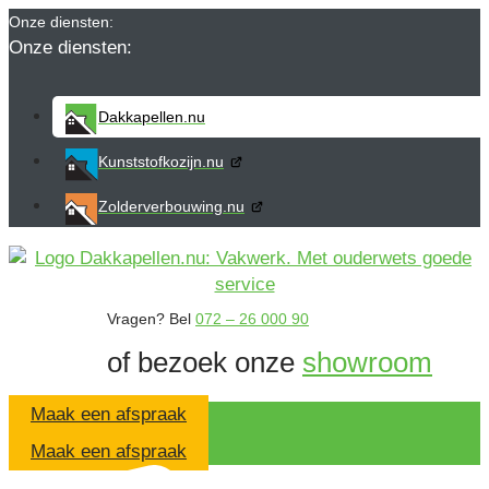
Ga
Onze diensten:
naar
de
inhoud
Dakkapellen.nu
Kunststofkozijn.nu
Zolderverbouwing.nu
Vragen?
Bel
072 – 26 000 90
of bezoek onze
showroom
Maak een afspraak
Maak een afspraak