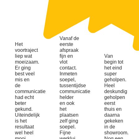
Vanaf de
Het
eerste
voortraject
afspraak
liep wat
fijn en
Van
moeizaam.
vlot
begin tot
Er ging
contact.
het eind
best veel
Inmeten
super
mis en
soepel,
geholpen.
de
tussentijdse
Heel
communicatie
communicatie
deskundig
had echt
helder
geholpen
beter
en ook
eerst
gekund.
het
thuis en
Uiteindelijk
plaatsen
daarna
is het
zelf ging
gekeken
resultaat
soepel.
in de
wel heel
Fijne
showroom.
mooi
werklui
Nog een