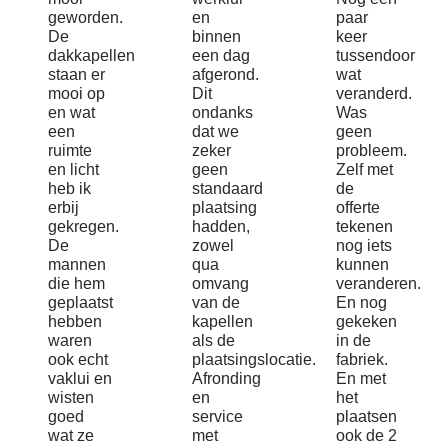
geworden.
en
paar
De
binnen
keer
dakkapellen
een dag
tussendoor
staan er
afgerond.
wat
mooi op
Dit
veranderd.
en wat
ondanks
Was
een
dat we
geen
ruimte
zeker
probleem.
en licht
geen
Zelf met
heb ik
standaard
de
erbij
plaatsing
offerte
gekregen.
hadden,
tekenen
De
zowel
nog iets
mannen
qua
kunnen
die hem
omvang
veranderen.
geplaatst
van de
En nog
hebben
kapellen
gekeken
waren
als de
in de
ook echt
plaatsingslocatie.
fabriek.
vaklui en
Afronding
En met
wisten
en
het
goed
service
plaatsen
wat ze
met
ook de 2