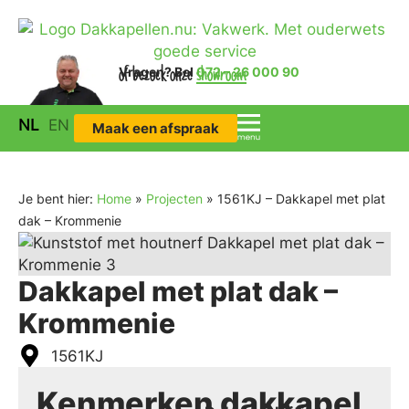
Vragen?
of bezoek onze
Bel
072 – 26 000 90
showroom
NL
EN
Maak een afspraak
Je bent hier:
Home
»
Projecten
»
1561KJ – Dakkapel met plat
dak – Krommenie
Dakkapel met plat dak –
Krommenie
1561KJ
Kenmerken dakkapel