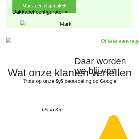
Maak een afspraak
Dakkapel configurator >
Daar worden
we blij van
Wat onze
klanten
vertellen
Trots op onze
9,6
beoordeling op Google
Onno Kip