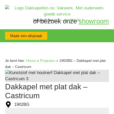
of bezoek onze
showroom
Vragen?
Bel
072 – 26 000 90
Maak een afspraak
Je bent hier:
Home
»
Projecten
»
1902BG – Dakkapel met plat
dak – Castricum
Dakkapel met plat dak –
Castricum
1902BG