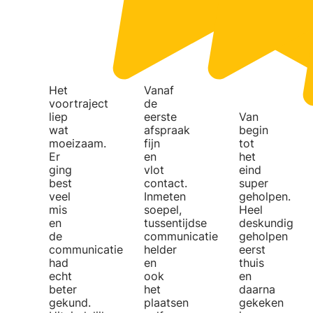
Het
Vanaf
voortraject
de
liep
eerste
Van
wat
afspraak
begin
moeizaam.
fijn
tot
Er
en
het
ging
vlot
eind
best
contact.
super
veel
Inmeten
geholpen.
mis
soepel,
Heel
en
tussentijdse
deskundig
de
communicatie
geholpen
communicatie
helder
eerst
had
en
thuis
echt
ook
en
beter
het
daarna
gekund.
plaatsen
gekeken