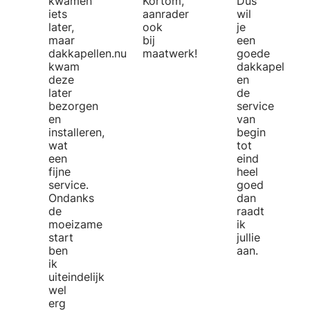
kwamen
Kortom,
Dus
iets
aanrader
wil
later,
ook
je
maar
bij
een
dakkapellen.nu
maatwerk!
goede
kwam
dakkapel
deze
en
later
de
bezorgen
service
en
van
installeren,
begin
wat
tot
een
eind
fijne
heel
service.
goed
Ondanks
dan
de
raadt
moeizame
ik
start
jullie
ben
aan.
ik
uiteindelijk
wel
erg