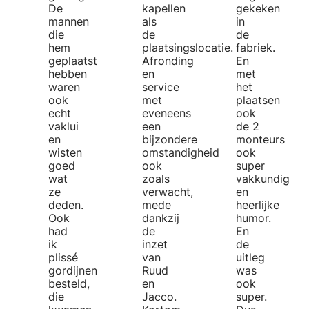
De
kapellen
gekeken
mannen
als
in
die
de
de
hem
plaatsingslocatie.
fabriek.
geplaatst
Afronding
En
hebben
en
met
waren
service
het
ook
met
plaatsen
echt
eveneens
ook
vaklui
een
de 2
en
bijzondere
monteurs
wisten
omstandigheid
ook
goed
ook
super
wat
zoals
vakkundig
ze
verwacht,
en
deden.
mede
heerlijke
Ook
dankzij
humor.
had
de
En
ik
inzet
de
plissé
van
uitleg
gordijnen
Ruud
was
besteld,
en
ook
die
Jacco.
super.