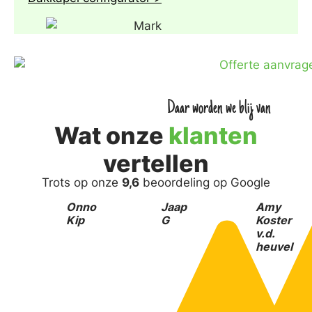
Daar worden we blij van
Wat onze
klanten
vertellen
Trots op onze
9,6
beoordeling op Google
Onno
Jaap
Amy
Kip
G
Koster
v.d.
heuvel