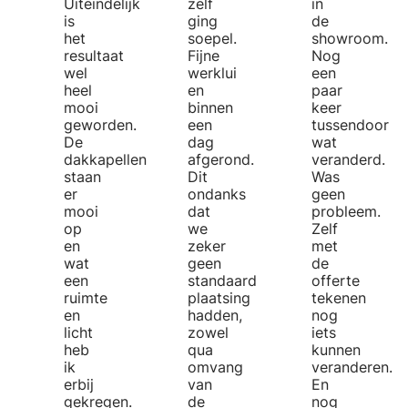
Uiteindelijk
zelf
in
is
ging
de
het
soepel.
showroom.
resultaat
Fijne
Nog
wel
werklui
een
heel
en
paar
mooi
binnen
keer
geworden.
een
tussendoor
De
dag
wat
dakkapellen
afgerond.
veranderd.
staan
Dit
Was
er
ondanks
geen
mooi
dat
probleem.
op
we
Zelf
en
zeker
met
wat
geen
de
een
standaard
offerte
ruimte
plaatsing
tekenen
en
hadden,
nog
licht
zowel
iets
heb
qua
kunnen
ik
omvang
veranderen.
erbij
van
En
gekregen.
de
nog