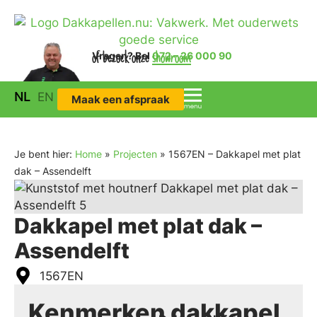
Vragen?
of bezoek onze
Bel
072 – 26 000 90
showroom
NL
EN
Maak een afspraak
Je bent hier:
Home
»
Projecten
»
1567EN – Dakkapel met plat
dak – Assendelft
Dakkapel met plat dak –
Assendelft
1567EN
Kenmerken dakkapel