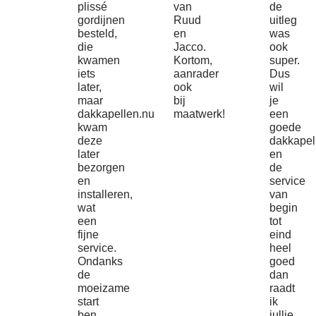
plissé
van
de
gordijnen
Ruud
uitleg
besteld,
en
was
die
Jacco.
ook
kwamen
Kortom,
super.
iets
aanrader
Dus
later,
ook
wil
maar
bij
je
dakkapellen.nu
maatwerk!
een
kwam
goede
deze
dakkapel
later
en
bezorgen
de
en
service
installeren,
van
wat
begin
een
tot
fijne
eind
service.
heel
Ondanks
goed
de
dan
moeizame
raadt
start
ik
ben
jullie