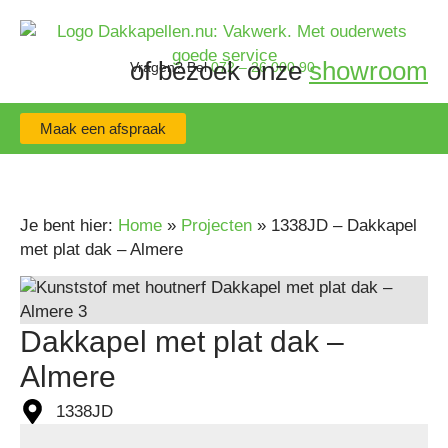
of bezoek onze
showroom
Vragen?
Bel
072 – 26 000 90
Maak een afspraak
Je bent hier:
Home
»
Projecten
»
1338JD – Dakkapel
met plat dak – Almere
Dakkapel met plat dak –
Almere
1338JD