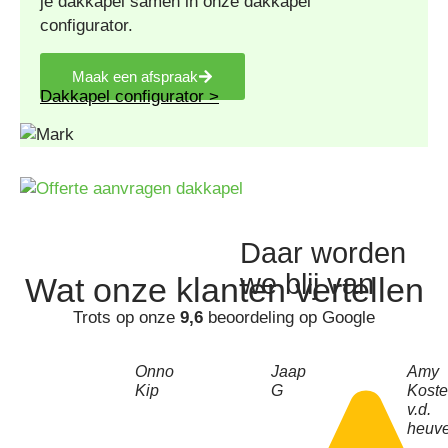
je dakkapel samen in onze dakkapel
configurator.
Maak een afspraak
Dakkapel configurator >
Daar worden
we blij van
Wat onze
klanten
vertellen
Trots op onze
9,6
beoordeling op Google
Onno
Jaap
Amy
Kip
G
Koste
v.d.
heuve