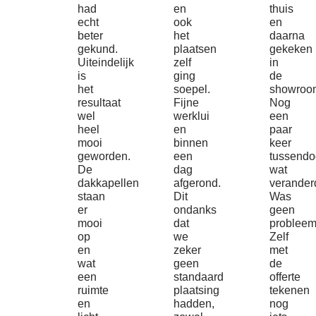
had
en
thuis
echt
ook
en
beter
het
daarna
gekund.
plaatsen
gekeken
Uiteindelijk
zelf
in
is
ging
de
het
soepel.
showroo
resultaat
Fijne
Nog
wel
werklui
een
heel
en
paar
mooi
binnen
keer
geworden.
een
tussendo
De
dag
wat
dakkapellen
afgerond.
verander
staan
Dit
Was
er
ondanks
geen
mooi
dat
probleem
op
we
Zelf
en
zeker
met
wat
geen
de
een
standaard
offerte
ruimte
plaatsing
tekenen
en
hadden,
nog