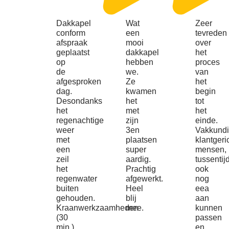
Dakkapel
Wat
Zeer
conform
een
tevreden
afspraak
mooi
over
geplaatst
dakkapel
het
op
hebben
proces
de
we.
van
afgesproken
Ze
het
dag.
kwamen
begin
Desondanks
het
tot
het
met
het
regenachtige
zijn
einde.
weer
3en
Vakkund
met
plaatsen
klantgeri
een
super
mensen,
zeil
aardig.
tussentij
het
Prachtig
ook
regenwater
afgewerkt.
nog
buiten
Heel
eea
gehouden.
blij
aan
Kraanwerkzaamheden
mee.
kunnen
(30
passen
min.)
en