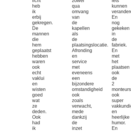
licht
zowel
iets
heb
qua
kunnen
ik
omvang
verander
erbij
van
En
gekregen.
de
nog
De
kapellen
gekeken
mannen
als
in
die
de
de
hem
plaatsingslocatie.
fabriek.
geplaatst
Afronding
En
hebben
en
met
waren
service
het
ook
met
plaatsen
echt
eveneens
ook
vaklui
een
de
en
bijzondere
2
wisten
omstandigheid
monteurs
goed
ook
ook
wat
zoals
super
ze
verwacht,
vakkundi
deden.
mede
en
Ook
dankzij
heerlijke
had
de
humor.
ik
inzet
En