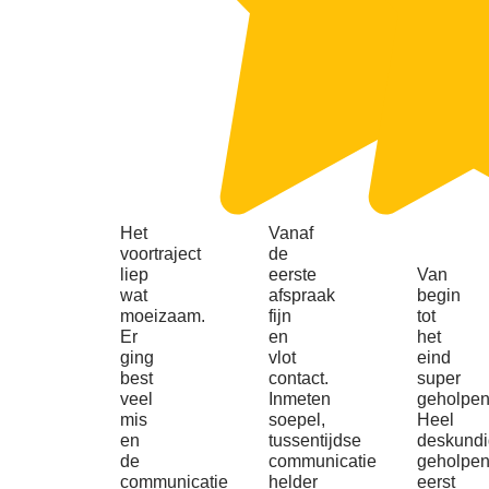
Het
Vanaf
voortraject
de
liep
eerste
Van
wat
afspraak
begin
moeizaam.
fijn
tot
Er
en
het
ging
vlot
eind
best
contact.
super
veel
Inmeten
geholpen
mis
soepel,
Heel
en
tussentijdse
deskundi
de
communicatie
geholpe
communicatie
helder
eerst