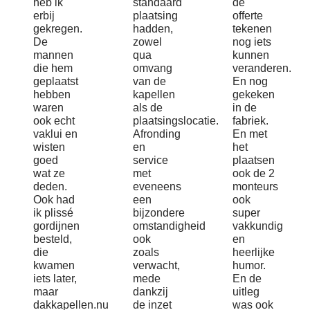
heb ik
standaard
de
erbij
plaatsing
offerte
gekregen.
hadden,
tekenen
De
zowel
nog iets
mannen
qua
kunnen
die hem
omvang
veranderen.
geplaatst
van de
En nog
hebben
kapellen
gekeken
waren
als de
in de
ook echt
plaatsingslocatie.
fabriek.
vaklui en
Afronding
En met
wisten
en
het
goed
service
plaatsen
wat ze
met
ook de 2
deden.
eveneens
monteurs
Ook had
een
ook
ik plissé
bijzondere
super
gordijnen
omstandigheid
vakkundig
besteld,
ook
en
die
zoals
heerlijke
kwamen
verwacht,
humor.
iets later,
mede
En de
maar
dankzij
uitleg
dakkapellen.nu
de inzet
was ook