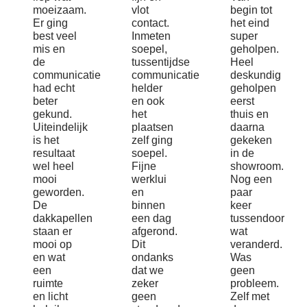
moeizaam.
vlot
begin tot
Er ging
contact.
het eind
best veel
Inmeten
super
mis en
soepel,
geholpen.
de
tussentijdse
Heel
communicatie
communicatie
deskundig
had echt
helder
geholpen
beter
en ook
eerst
gekund.
het
thuis en
Uiteindelijk
plaatsen
daarna
is het
zelf ging
gekeken
resultaat
soepel.
in de
wel heel
Fijne
showroom.
mooi
werklui
Nog een
geworden.
en
paar
De
binnen
keer
dakkapellen
een dag
tussendoor
staan er
afgerond.
wat
mooi op
Dit
veranderd.
en wat
ondanks
Was
een
dat we
geen
ruimte
zeker
probleem.
en licht
geen
Zelf met