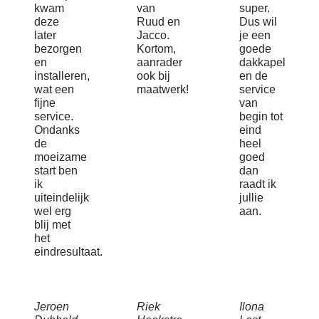
kwam
van
super.
deze
Ruud en
Dus wil
later
Jacco.
je een
bezorgen
Kortom,
goede
en
aanrader
dakkapel
installeren,
ook bij
en de
wat een
maatwerk!
service
fijne
van
service.
begin tot
Ondanks
eind
de
heel
moeizame
goed
start ben
dan
ik
raadt ik
uiteindelijk
jullie
wel erg
aan.
blij met
het
eindresultaat.
Jeroen
Riek
Ilona