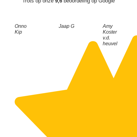
Trots op onze
9,6
beoordeling op Google
Onno
Jaap G
Amy
Kip
Koster
v.d.
heuvel