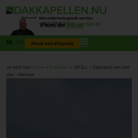
Vragen?
of bezoek onze
Bel
072 – 26 000 90
showroom
NL
EN
Maak een afspraak
Je bent hier:
Home
»
Projecten
»
1813LL – Dakkapel met plat
dak – Alkmaar