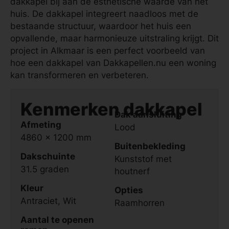
dakkapel bij aan de esthetische waarde van het
huis. De dakkapel integreert naadloos met de
bestaande structuur, waardoor het huis een
opvallende, maar harmonieuze uitstraling krijgt. Dit
project in Alkmaar is een perfect voorbeeld van
hoe een dakkapel van Dakkapellen.nu een woning
kan transformeren en verbeteren.
Kenmerken dakkapel
Dak aansluiting
Afmeting
Lood
4860 x 1200 mm
Buitenbekleding
Dakschuinte
Kunststof met
31.5 graden
houtnerf
Kleur
Opties
Antraciet, Wit
Raamhorren
Aantal te openen