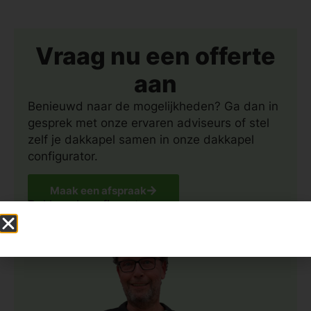
Vraag nu een offerte
aan
Benieuwd naar de mogelijkheden? Ga dan in
gesprek met onze ervaren adviseurs of stel
zelf je dakkapel samen in onze dakkapel
configurator.
Maak een afspraak
Dakkapel configurator >