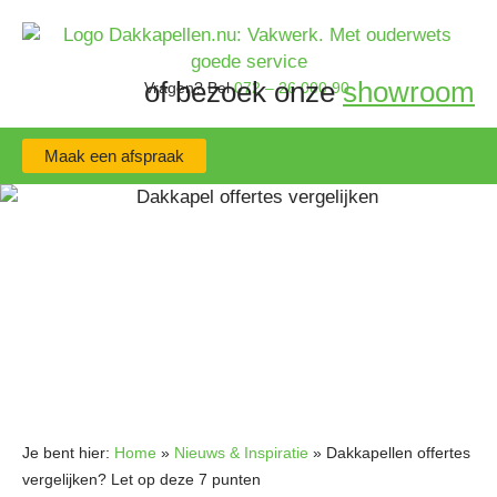
of bezoek onze
showroom
Vragen?
Bel
072 – 26 000 90
Maak een afspraak
Je bent hier:
Home
»
Nieuws & Inspiratie
»
Dakkapellen offertes
vergelijken? Let op deze 7 punten